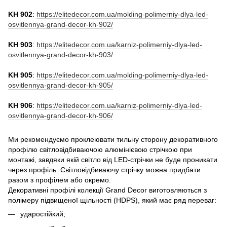
KH 902
:
https://elitedecor.com.ua/molding-polimerniy-dlya-led-
osvitlennya-grand-decor-kh-902/
KH 903
:
https://elitedecor.com.ua/karniz-polimerniy-dlya-led-
osvitlennya-grand-decor-kh-903/
KH 905
:
https://elitedecor.com.ua/molding-polimerniy-dlya-led-
osvitlennya-grand-decor-kh-905/
KH 906
:
https://elitedecor.com.ua/karniz-polimerniy-dlya-led-
osvitlennya-grand-decor-kh-906/
Ми рекомендуємо проклеювати тильну сторону декоративного
профілю світловідбиваючою алюмінієвою стрічкою при
монтажі, завдяки якій світло від LED-стрічки не буде проникати
через профіль. Світловідбиваючу стрічку можна придбати
разом з профілем або окремо.
Декоративні профілі колекції Grand Decor виготовляються з
полімеру підвищеної щільності (HDPS), який має ряд переваг:
ударостійкий;