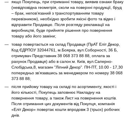
якщо Покупець, при отриманні товару, виявив ознаки браку
(невідповідна геометрія, сколи на поверхні продукції, бруд
– брак, непов’язаний з транспортуванням товару
перевізником), необхідно зробити якісні фото та відео і
відправити Продавцю. Після розгляду рекламації на
виробництві, буде прийняте рішення про повернення
товару або його заміни;
товар повертається на склад Продавця (ПрАТ Еліт Декор,
Код ЄДРПОУ 32044761, м.Боярка, вул.Соборності, 36 Б,
отримувач Представник 38 068 373 88 88, оплата за
рахунок Продавця) або в салон:м. Київ, вул.Саперно-
Слобідська,8, магазин "Ліпний Декор". ПН-ПТ, 10.00 - 17,30
попередньо зв’язавшись за менеджером по номеру 38 068
373 88 88;
після прийому товару на складі по асортименту, якості і
його кількості, Покупець заповнює Накладну на
повернення товару, а також Лист на повернення коштів.
Після отримання цих документів від Покупця, компанія
«Еліт Декор» повертає кошти впродовж 3 (трьох) робочих
днів.