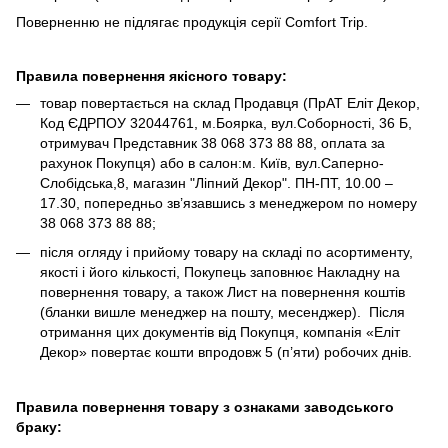
Поверненню не підлягає продукція серії Comfort Trip.
Правила повернення якісного товару:
товар повертається на склад Продавця (ПрАТ Еліт Декор,
Код ЄДРПОУ 32044761, м.Боярка, вул.Соборності, 36 Б,
отримувач Представник 38 068 373 88 88, оплата за
рахунок Покупця) або в салон:м. Київ, вул.Саперно-
Слобідська,8, магазин "Ліпний Декор". ПН-ПТ, 10.00 –
17.30, попередньо зв’язавшись з менеджером по номеру
38 068 373 88 88;
після огляду і прийому товару на складі по асортименту,
якості і його кількості, Покупець заповнює Накладну на
повернення товару, а також Лист на повернення коштів
(бланки вишле менеджер на пошту, месенджер). Після
отримання цих документів від Покупця, компанія «Еліт
Декор» повертає кошти впродовж 5 (п’яти) робочих днів.
Правила повернення товару з ознаками заводського
браку: