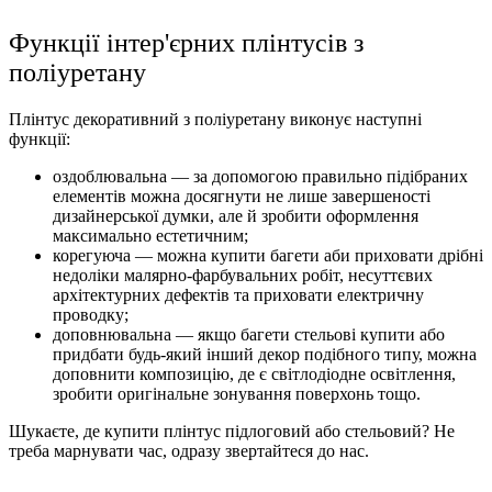
Функції інтер'єрних плінтусів з
поліуретану
Плінтус декоративний з поліуретану виконує наступні
функції:
оздоблювальна — за допомогою правильно підібраних
елементів можна досягнути не лише завершеності
дизайнерської думки, але й зробити оформлення
максимально естетичним;
корегуюча — можна купити багети аби приховати дрібні
недоліки малярно-фарбувальних робіт, несуттєвих
архітектурних дефектів та приховати електричну
проводку;
доповнювальна — якщо багети стельові купити або
придбати будь-який інший декор подібного типу, можна
доповнити композицію, де є світлодіодне освітлення,
зробити оригінальне зонування поверхонь тощо.
Шукаєте, де купити плінтус підлоговий або стельовий? Не
треба марнувати час, одразу звертайтеся до нас.