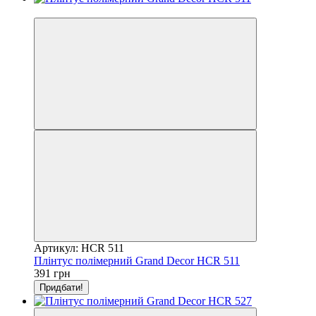
Відео
Артикул: HCR 511
Плінтус полімерний Grand Decor HCR 511
391 грн
Придбати!