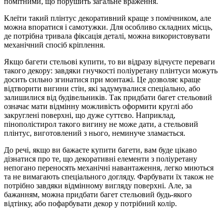
помітними, що порушить загальне враження.
Клеїти такий плінтус декоративний краще з помічником, але
можна впоратися і самотужки. Для особливо складних місць,
де потрібна тривала фіксація деталі, можна використовувати
механічний спосіб кріплення.
Якщо багети стельові купити, то ви відразу відчуєте переваги
такого декору: завдяки гнучкості поліуретану плінтуси можуть
досить сильно згинатися при монтажі. Це дозволяє краще
відтворити вигини стін, які задумувалися спеціально, або
залишилися від будівельників. Так придбати багет стельовий
означає мати відмінну можливість оформити круглі або
закруглені поверхні, що дуже суттєво. Наприклад,
пінополістирол такого вигину не може дати, а стельовий
плінтус, виготовлений з нього, неминуче зламається.
До речі, якщо ви бажаєте купити багети, вам буде цікаво
дізнатися про те, що декоративні елементи з поліуретану
непогано переносять механічні навантаження, легко миються
та не вимагають спеціального догляду. Фарбувати їх також не
потрібно завдяки відмінному вигляду поверхні. Але, за
бажанням, можна придбати багет стельовий будь-якого
відтінку, або пофарбувати декор у потрібний колір.