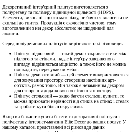
Декоративний інтер'єрний плінтус виготовляється з
поліуретану та полімеру підвищеної щільності (HDPS).
Елементи, виконані з цього матеріалу, не бояться вологи та не
схильні до гниття. Продукція є екологічно чистою, тому
виготовлений з неї декор абсолютно не шкідливий для
людини.
Серед поліуретанових плінтусів вирізняють такі різновиди:
Плінтус підлоговий — такий декор закриває стики між
підлогою та стінами, надає інтер'єру завершеного
вигляду, відрізняється міцністю, а також його не можна
пошкодити, пересуваючи меблі.
Плінтус декоративний — цей елемент використовується
для зонування простору, створення настінних арт-
об'єктів, рамок тощо. Він також є незамінним декором
для створення додаткового освітлення простору.
Плінтус стельовий — якщо багети стельові купити, то
можна приховати нерівності від стиків на стінах і стелях
та зробити кути більш округлими.
Якщо ви бажаєте купити багети та декоративні плінтуси з
поліуретану, інтернет-магазин Elite Decor до ваших послуг. У
нашому каталозі представлені всі різновиди даних