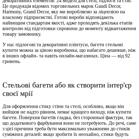
декоративних елементів: 24 моделі для стелі, підлоги та стін.
Це продукція відомих торговельних марок Gaudi Decor,
Harmony, Grand Decor, яку ми виробляємо за ліцензією на
власному підприємстві. Готові вироби відповідають
найвищим стандартам якості, адже проходять декілька етапів
контролю від підготовки сировини до моменту відвантаження
товару замовнику.
У нас підлогові та декоративні плінтуси, багети стельові
купити можна за ціною виробника, що набагато дешевше, ніж
в інших офлайн- та навіть онлайн-магазинах. Ціна — від 92
гривень.
Стельові багети або як створити інтер'єр
своєї мрії
Для оформлення
стику стіни та стелі, особливо, якщо він
вийшов не надто рівним, немає кращого виходу, ніж купити
багети. Поверхня багетів гладка, без сторонньої фактури, так
що додаткового фарбування вони не потребують. До речі, саме
з цієї причини треба бути максимально уважними до стиків
суміжних деталей: якщо зробити їх неохайно, стики будуть