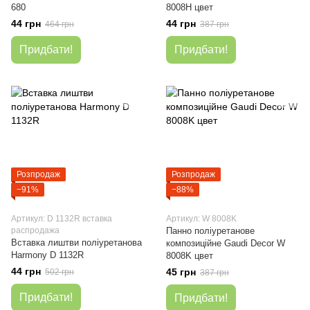
680
8008H цвет
44 грн
44 грн
464 грн
387 грн
Придбати!
Придбати!
Розпродаж
Розпродаж
−91%
−88%
Артикул: D 1132R вставка
Артикул: W 8008K
распродажа
Панно поліуретанове
Вставка лиштви поліуретанова
композиційне Gaudi Decor W
Harmony D 1132R
8008K цвет
44 грн
45 грн
502 грн
387 грн
Придбати!
Придбати!