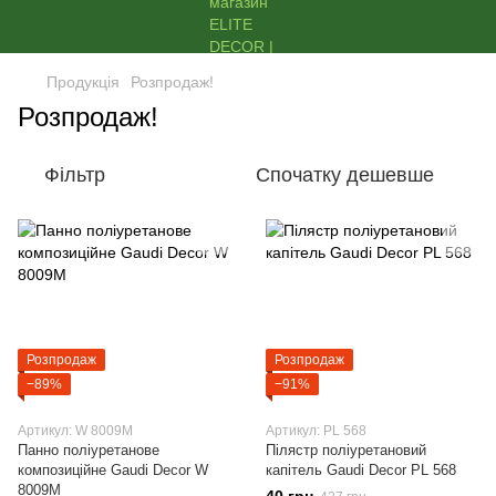
Продукція
Розпродаж!
Розпродаж!
Фільтр
Спочатку дешевше
Розпродаж
Розпродаж
−89%
−91%
Артикул: W 8009M
Артикул: PL 568
Панно поліуретанове
Пілястр поліуретановий
композиційне Gaudi Decor W
капітель Gaudi Decor PL 568
8009M