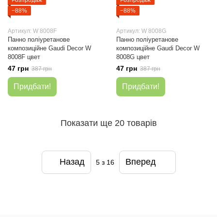
−88%
−88%
Артикул: W 8008F
Артикул: W 8008G
Панно поліуретанове
Панно поліуретанове
композиційне Gaudi Decor W
композиційне Gaudi Decor W
8008F цвет
8008G цвет
47 грн
47 грн
387 грн
387 грн
Придбати!
Придбати!
Показати ще 20 товарів
Назад
Вперед
5
з 16