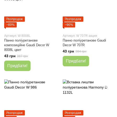
Розпродаж
Розпродаж
−89%
−96%
Артикул: W 8008L
Артикул: W 707R акция
Панно поліуретанове
Панно поліуретанове Gaudi
композиційне Gaudi Decor W
Decor W 707R
8008L цвет
43 грн
984 грн
43 грн
387 грн
Придбати!
Придбати!
Розпродаж
Розпродаж