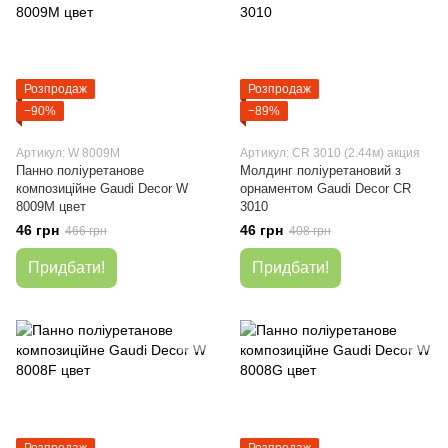
Розпродаж
Розпродаж
−90%
−89%
Артикул: W 8009M
Артикул: CR 3010 (2.44м) акция
Панно поліуретанове
Молдинг поліуретановий з
композиційне Gaudi Decor W
орнаментом Gaudi Decor CR
8009M цвет
3010
46 грн
46 грн
466 грн
408 грн
Придбати!
Придбати!
Розпродаж
Розпродаж