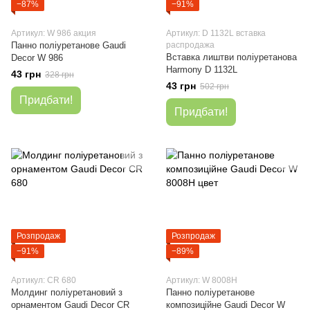
−87%
−91%
Артикул: W 986 акция
Артикул: D 1132L вставка
Панно поліуретанове Gaudi
распродажа
Вставка лиштви поліуретанова
Decor W 986
Harmony D 1132L
43 грн
328 грн
43 грн
502 грн
Придбати!
Придбати!
Розпродаж
Розпродаж
−91%
−89%
Артикул: CR 680
Артикул: W 8008H
Молдинг поліуретановий з
Панно поліуретанове
орнаментом Gaudi Decor CR
композиційне Gaudi Decor W