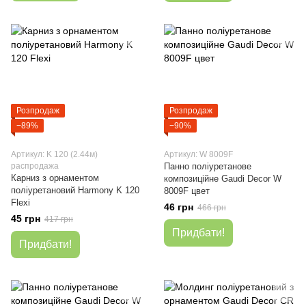
Розпродаж
Розпродаж
−89%
−90%
Артикул: K 120 (2.44м)
Артикул: W 8009F
распродажа
Панно поліуретанове
Карниз з орнаментом
композиційне Gaudi Decor W
поліуретановий Harmony K 120
8009F цвет
Flexi
46 грн
466 грн
45 грн
417 грн
Придбати!
Придбати!