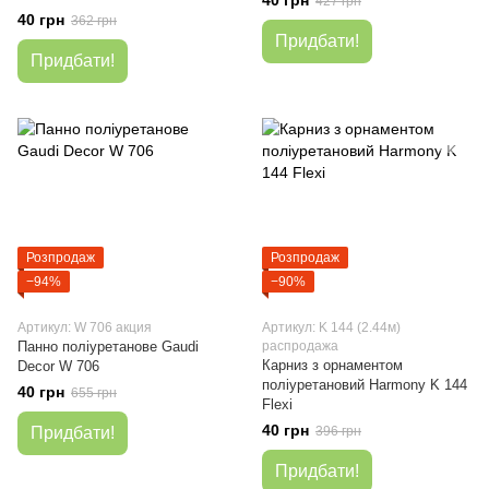
40 грн
427 грн
40 грн
362 грн
Придбати!
Придбати!
Розпродаж
Розпродаж
−94%
−90%
Артикул: W 706 акция
Артикул: K 144 (2.44м)
Панно поліуретанове Gaudi
распродажа
Карниз з орнаментом
Decor W 706
поліуретановий Harmony K 144
40 грн
655 грн
Flexi
40 грн
Придбати!
396 грн
Придбати!