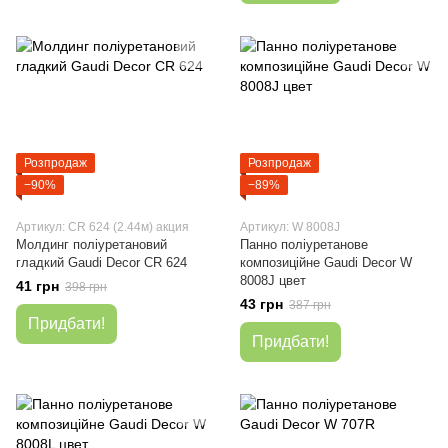
Розпродаж
Розпродаж
−90%
−89%
Артикул: CR 624 (2.44м) акция
Артикул: W 8008J
Молдинг поліуретановий
Панно поліуретанове
гладкий Gaudi Decor CR 624
композиційне Gaudi Decor W
8008J цвет
41 грн
398 грн
43 грн
387 грн
Придбати!
Придбати!