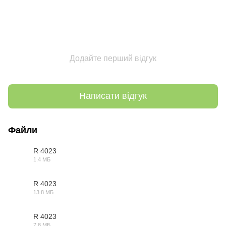
Додайте перший відгук
Написати відгук
Файли
R 4023
1.4 МБ
3DS
R 4023
13.8 МБ
DWG
R 4023
7.8 МБ