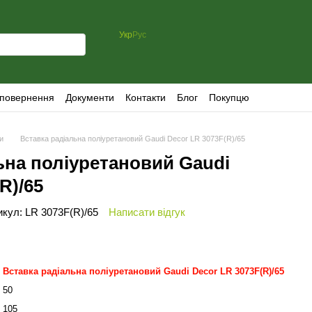
Укр
Рус
 повернення
Документи
Контакти
Блог
Покупцю
ри
Вставка радіальна поліуретановий Gaudi Decor LR 3073F(R)/65
ьна поліуретановий Gaudi
R)/65
икул: LR 3073F(R)/65
Написати відгук
Вставка радіальна поліуретановий Gaudi Decor LR 3073F(R)/65
50
105