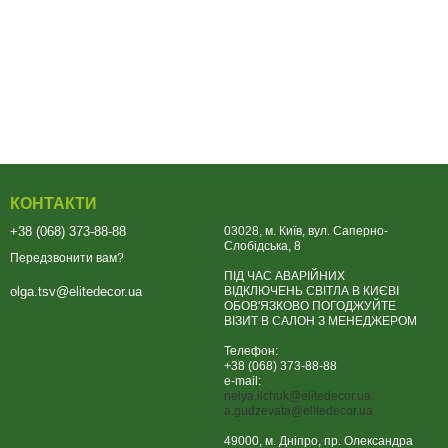
КОНТАКТИ
+38 (068) 373-88-88
03028, м. Київ, вул. Саперно-
Слобідська, 8
Передзвонити вам?
ПІД ЧАС АВАРІЙНИХ
ВІДКЛЮЧЕНЬ СВІТЛА В КИЄВІ
olga.tsv@elitedecor.ua
ОБОВ'ЯЗКОВО ПОГОДЖУЙТЕ
ВІЗИТ В САЛОН З МЕНЕДЖЕРОМ
Телефон:
+38 (068) 373-88-88
e-mail:
nelya.ilchuk@elitedecor.ua
a.gudzevata@elitedecor.ua
49000, м. Дніпро, пр. Олександра