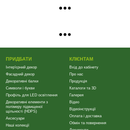
ПРИДБАТИ
КЛІЄНТАМ
Інтер'єрний декор
Вхід до кабінету
Фасадний декор
Про нас
Декоративні балки
Продукція
Символи і букви
Каталоги та 3D
Профіль для LED освітлення
Галерея
Декоративні елементи з
Відео
полімеру підвищеної
Відеоінструкції
щільності (HDPS)
Оплата і доставка
Аксесуари
Обмін та повернення
Наші колекції
Документи