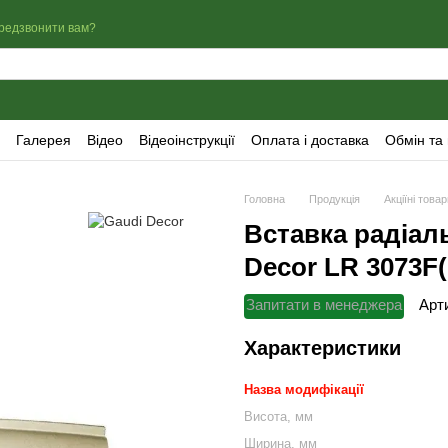
редзвонити вам?
Галерея
Відео
Відеоінструкції
Оплата і доставка
Обмін та
Головна
Продукція
Акціїні това
Вставка радіал
Decor LR 3073F(
Запитати в менеджера
Арт
Характеристики
Назва модифікації
Висота, мм
Ширина, мм