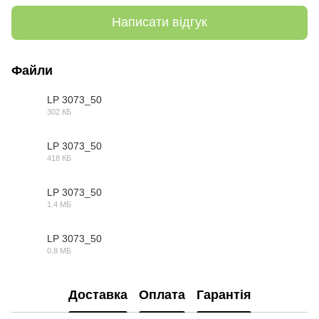
Написати відгук
Файли
LP 3073_50
302 КБ
3DS
LP 3073_50
418 КБ
DWG
LP 3073_50
1.4 МБ
MAX
LP 3073_50
0.8 МБ
OBJ
Доставка
Оплата
Гарантія