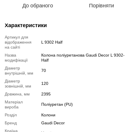
До обраного
Порівняти
Характеристики
Артикул для
відображення
L 9302 Half
на сайті
Назва
Колона поліуретанова Gaudi Decor L 9302-
модифікації
Half
Діаметр
70
внутрішній, мм
Діаметр
120
зовнішній, мм
Довжина, мм
2395
Mатеріал
Поліуретан (PU)
вироба
Розділ
Колони
Бренд
Gaudi Decor
Країна