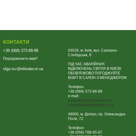
КОНТАКТИ
+38 (068) 373-88-88
03028, м. Київ, вул. Саперно-
Слобідська, 8
Передзвонити вам?
ПІД ЧАС АВАРІЙНИХ
ВІДКЛЮЧЕНЬ СВІТЛА В КИЄВІ
olga.tsv@elitedecor.ua
ОБОВ'ЯЗКОВО ПОГОДЖУЙТЕ
ВІЗИТ В САЛОН З МЕНЕДЖЕРОМ
Телефон:
+38 (068) 373-88-88
e-mail:
nelya.ilchuk@elitedecor.ua
a.gudzevata@elitedecor.ua
49000, м. Дніпро, пр. Олександра
Поля, 72
Телефон:
+38 (056) 788-65-07