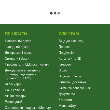
ПРИДБАТИ
КЛІЄНТАМ
Інтер'єрний декор
Вхід до кабінету
Фасадний декор
Про нас
Декоративні балки
Продукція
Символи і букви
Каталоги та 3D
Профіль для LED освітлення
Галерея
Декоративні елементи з
Відео
полімеру підвищеної
Відеоінструкції
щільності (HDPS)
Оплата і доставка
Аксесуари
Обмін та повернення
Наші колекції
Документи
Акціїні товари
Контакти
Розпродаж!
Мапа сайту
Ортопедичні подушки (Memory