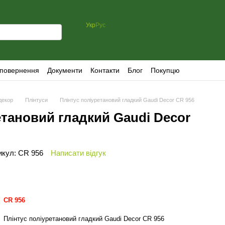
Укр
Рус
 повернення
Документи
Контакти
Блог
Покупцю
декор
Плінтуси
Плінтус поліуретановий гладкий Gaudi Decor CR 956
етановий гладкий Gaudi Decor
икул: CR 956
Написати відгук
CR 956
Плінтус поліуретановий гладкий Gaudi Decor CR 956