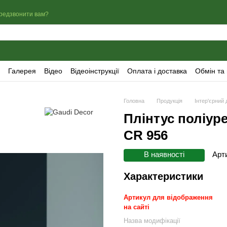
редзвонити вам?
Галерея
Відео
Відеоінструкції
Оплата і доставка
Обмін та
Головна
Продукція
Інтер'єрний 
Плінтус поліур
CR 956
В наявності
Арт
Характеристики
Артикул для відображення
на сайті
Назва модифікації