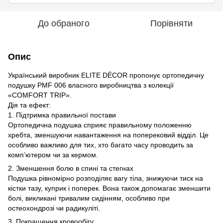
До обраного
Порівняти
Опис
Український виробник ELITE DÉCOR пропонує ортопедичну
подушку PMF 006 власного виробництва з колекції
«COMFORT TRIP».
Дія та ефект:
1. Підтримка правильної постави
Ортопедична подушка сприяє правильному положенню
хребта, зменшуючи навантаження на поперековий відділ. Це
особливо важливо для тих, хто багато часу проводить за
комп’ютером чи за кермом.
2. Зменшення болю в спині та стегнах
Подушка рівномірно розподіляє вагу тіла, знижуючи тиск на
кістки тазу, куприк і поперек. Вона також допомагає зменшити
болі, викликані тривалим сидінням, особливо при
остеохондрозі чи радикуліті.
3. Покращення кровообігу