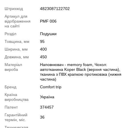
Штрихкод
4823087122702
Артикул для
відображення
PMF 006
на сайті
Розділ
Подушки
Товщина, мм
95
Ширина, мм
400
Довжина, мм
450
Mатеріал
Наповнювач - memory foam, Чохол:
вироба
автотканина Koper Black (верхня частина),
тканина з ПВХ крапкою протиковзка (нижня
частина)
Бренд
Comfort trip
Країна
Україна
виробництва
Патент
374457
Гарантійний
36
термін, міс.
Техническая