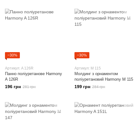
−30%
−30%
Артикул: A 126R
Артикул: M 115
Панно поліуретанове Harmony
Молдинг з орнаментом
A 126R
поліуретановий Harmony M 115
196 грн
199 грн
281 грн
284 грн