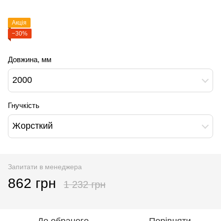
Акція
−30%
Довжина, мм
2000
Гнучкість
Жорсткий
Запитати в менеджера
862 грн
1 232 грн
До обраного
Порівняти