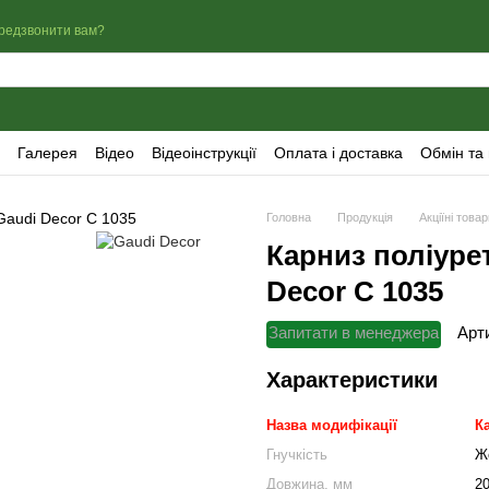
редзвонити вам?
Галерея
Відео
Відеоінструкції
Оплата і доставка
Обмін та
Головна
Продукція
Акціїні това
Карниз поліуре
Decor C 1035
Запитати в менеджера
Арт
Характеристики
Назва модифікації
К
Гнучкість
Ж
Довжина, мм
2