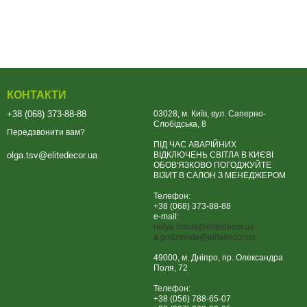
КОНТАКТИ
+38 (068) 373-88-88
03028, м. Київ, вул. Саперно-
Слобідська, 8
Передзвонити вам?
ПІД ЧАС АВАРІЙНИХ
ВІДКЛЮЧЕНЬ СВІТЛА В КИЄВІ
olga.tsv@elitedecor.ua
ОБОВ'ЯЗКОВО ПОГОДЖУЙТЕ
ВІЗИТ В САЛОН З МЕНЕДЖЕРОМ
Телефон:
+38 (068) 373-88-88
e-mail:
nelya.ilchuk@elitedecor.ua
a.gudzevata@elitedecor.ua
49000, м. Дніпро, пр. Олександра
Поля, 72
Телефон:
+38 (056) 788-65-07