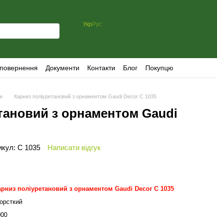
Укр
Рус
 повернення
Документи
Контакти
Блог
Покупцю
ри
Карниз поліуретановий з орнаментом Gaudi Decor C 1035
тановий з орнаментом Gaudi
икул: C 1035
Написати відгук
арниз поліуретановий з орнаментом Gaudi Decor C 1035
орсткий
000