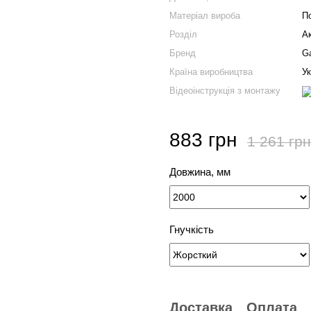
Mатеріал вироба
П
Розділ
Ак
Бренд
G
Країна виробництва
Ук
Відеоінструкція з монтажу
883 грн
1 261 грн
Довжина, мм
Гнучкість
Доставка
Оплата