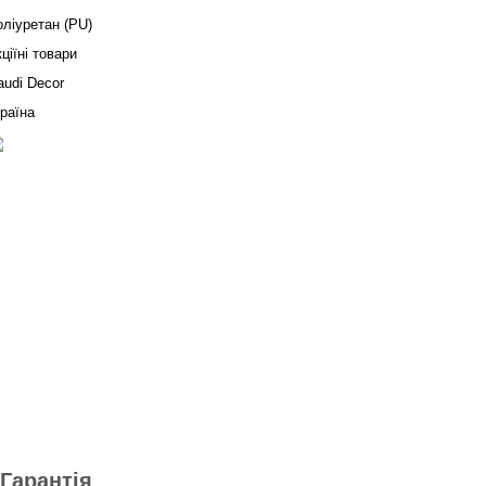
оліуретан (PU)
ціїні товари
audi Decor
раїна
Гарантія