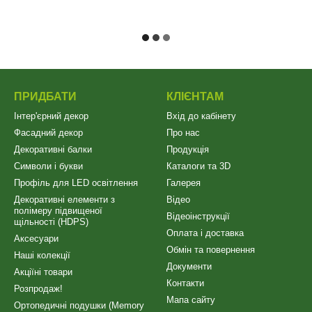
ПРИДБАТИ
КЛІЄНТАМ
Інтер'єрний декор
Вхід до кабінету
Фасадний декор
Про нас
Декоративні балки
Продукція
Символи і букви
Каталоги та 3D
Профіль для LED освітлення
Галерея
Декоративні елементи з
Відео
полімеру підвищеної
Відеоінструкції
щільності (HDPS)
Оплата і доставка
Аксесуари
Обмін та повернення
Наші колекції
Документи
Акціїні товари
Контакти
Розпродаж!
Мапа сайту
Ортопедичні подушки (Memory