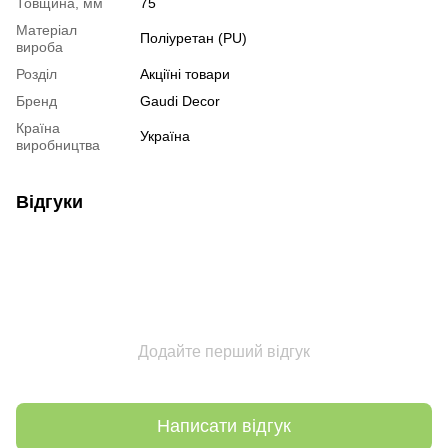
Товщина, мм
75
Mатеріал
Поліуретан (PU)
вироба
Розділ
Акціїні товари
Бренд
Gaudi Decor
Країна
Україна
виробництва
Відгуки
Додайте перший відгук
Написати відгук