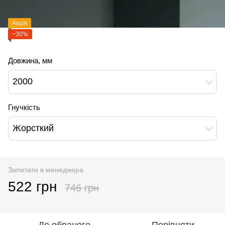
Акція
−30%
Довжина, мм
2000
Гнучкість
Жорсткий
Запитати в менеджера
522 грн
746 грн
До обраного
Порівняти