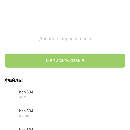
Добавьте первый отзыв
Написать отзыв
Файлы
hcr-504
42 КБ
OBJ
hcr-504
0.7 МБ
MAX
hcr-504