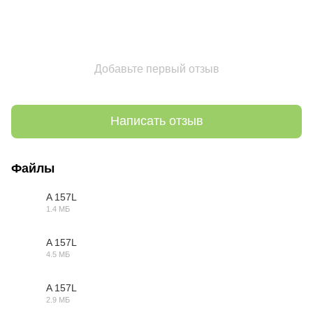
Добавьте первый отзыв
Написать отзыв
Файлы
A 157L
1.4 МБ
3DS
A 157L
4.5 МБ
DWG
A 157L
2.9 МБ
MAX