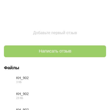
Добавьте первый отзыв
Написать отзыв
Файлы
KH_902
3 КБ
3DS
KH_902
23 КБ
DWG
KH_902