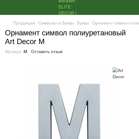
Продукция
Символы и буквы
Буквы
Орнамент символ поли
Орнамент символ полиуретановый
Art Decor M
Артикул:
M
Оставить отзыв