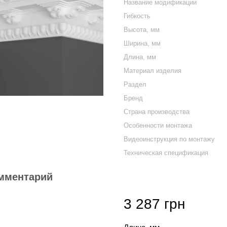
Название модификации
Гибкость
Высота, мм
Ширина, мм
Длина, мм
Материал изделия
Раздел
Бренд
Страна производства
Особенности монтажа
Видеоинструкция по монтажу
Техническая спецификация
мментарий
3 287 грн