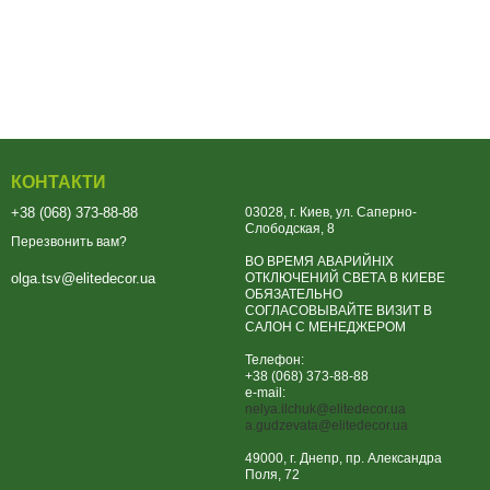
КОНТАКТИ
+38 (068) 373-88-88
03028, г. Киев, ул. Саперно-
Слободская, 8
Перезвонить вам?
ВО ВРЕМЯ АВАРИЙНІХ
ОТКЛЮЧЕНИЙ СВЕТА В КИЕВЕ
olga.tsv@elitedecor.ua
ОБЯЗАТЕЛЬНО
СОГЛАСОВЫВАЙТЕ ВИЗИТ В
САЛОН С МЕНЕДЖЕРОМ
Телефон:
+38 (068) 373-88-88
e-mail:
nelya.ilchuk@elitedecor.ua
a.gudzevata@elitedecor.ua
49000, г. Днепр, пр. Александра
Поля, 72