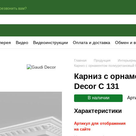
резвонить вам?
лерея
Видео
Видеоинструкции
Оплата и доставка
Обмен и в
Главная
Продукция
Интерьерны
Карниз с орнаментом полиуретановый 
Карниз с орна
Decor C 131
В наличии
Арт
Характеристики
Артикул для отображения
на сайте