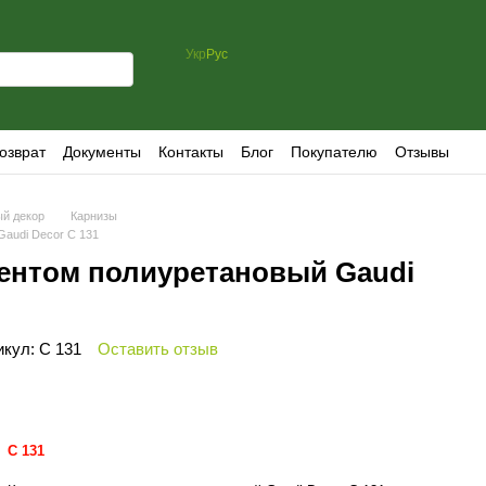
Укр
Рус
озврат
Документы
Контакты
Блог
Покупателю
Отзывы
й декор
Карнизы
Gaudi Decor C 131
ментом полиуретановый Gaudi
икул: C 131
Оставить отзыв
C 131