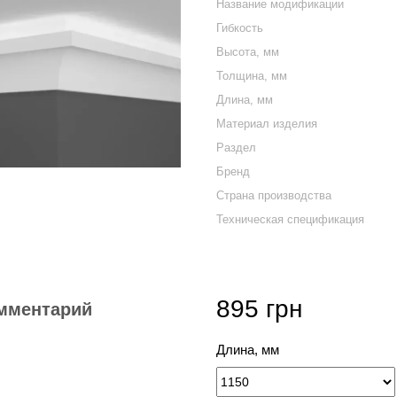
Название модификации
Гибкость
Высота, мм
Толщина, мм
Длина, мм
Материал изделия
Раздел
Бренд
Страна производства
Техническая спецификация
895 грн
мментарий
Длина, мм