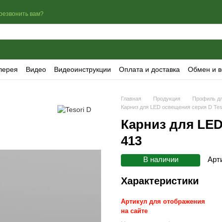
резвонить вам?
лерея
Видео
Видеоинструкции
Оплата и доставка
Обмен и в
Главная
Продукция
Профиль д
Карниз для LED освещения серия D Tes
Карниз для LED
413
В наличии
Арт
Характеристики
Артикул для отображения
на сайте