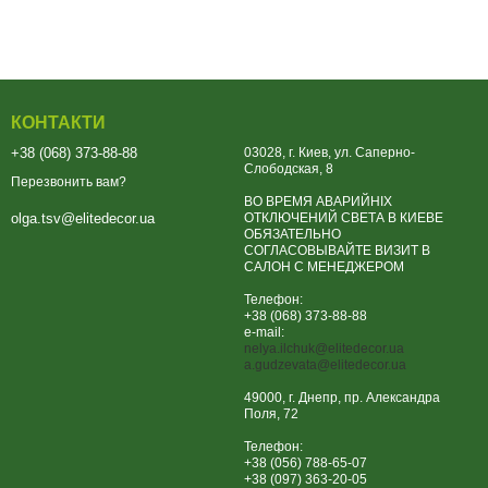
КОНТАКТИ
+38 (068) 373-88-88
03028, г. Киев, ул. Саперно-
Слободская, 8
Перезвонить вам?
ВО ВРЕМЯ АВАРИЙНІХ
ОТКЛЮЧЕНИЙ СВЕТА В КИЕВЕ
olga.tsv@elitedecor.ua
ОБЯЗАТЕЛЬНО
СОГЛАСОВЫВАЙТЕ ВИЗИТ В
САЛОН С МЕНЕДЖЕРОМ
Телефон:
+38 (068) 373-88-88
e-mail:
nelya.ilchuk@elitedecor.ua
a.gudzevata@elitedecor.ua
49000, г. Днепр, пр. Александра
Поля, 72
Телефон:
+38 (056) 788-65-07
+38 (097) 363-20-05