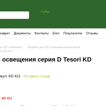
Укр
Рус
озврат
Документы
Контакты
Блог
Покупателю
Отзывы
ля LED освещения
Профиль для LED освещения интерьерный
ori KD 413
 освещения серия D Tesori KD
икул: KD 413
Оставить отзыв
KD 413