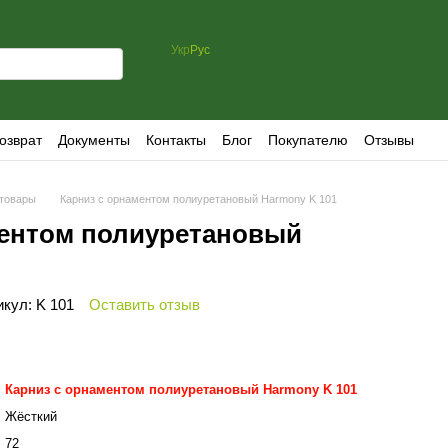
Укр
Рус
озврат
Документы
Контакты
Блог
Покупателю
Отзывы
товары
Карниз с орнаментом полиуретановый Harmony K 101
ментом полиуретановый
икул: K 101
Оставить отзыв
Карниз с орнаментом полиуретановый Harmony K 101
Жёсткий
72