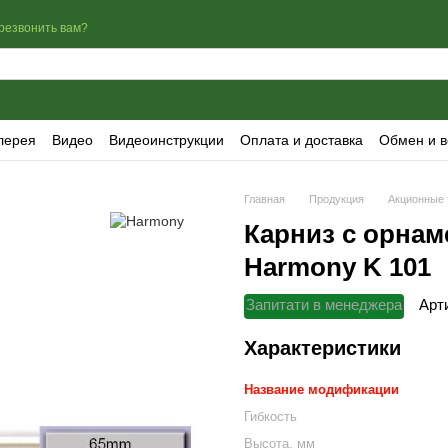
резвонить вам?
лерея
Видео
Видеоинструкции
Оплата и доставка
Обмен и в
Главная
Продукция
Акционные 
Карниз с орна
Harmony K 101
Запитати в менеджера
Арт
Характеристики
Название модификации
Гибкость
Высота, мм