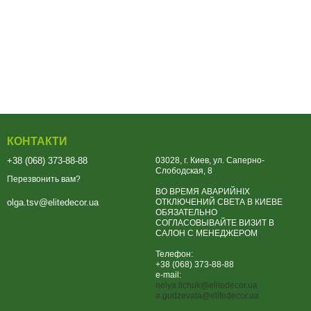
КОНТАКТИ
+38 (068) 373-88-88
03028, г. Киев, ул. Саперно-
Слободская, 8
Перезвонить вам?
ВО ВРЕМЯ АВАРИЙНІХ
ОТКЛЮЧЕНИЙ СВЕТА В КИЕВЕ
olga.tsv@elitedecor.ua
ОБЯЗАТЕЛЬНО
СОГЛАСОВЫВАЙТЕ ВИЗИТ В
САЛОН С МЕНЕДЖЕРОМ
Телефон:
+38 (068) 373-88-88
e-mail:
nelya.ilchuk@elitedecor.ua
a.gudzevata@elitedecor.ua