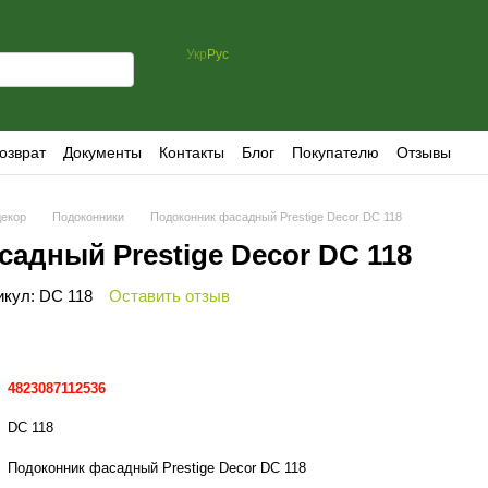
Укр
Рус
озврат
Документы
Контакты
Блог
Покупателю
Отзывы
екор
Подоконники
Подоконник фасадный Prestige Decor DC 118
адный Prestige Decor DC 118
икул: DC 118
Оставить отзыв
4823087112536
DC 118
Подоконник фасадный Prestige Decor DC 118