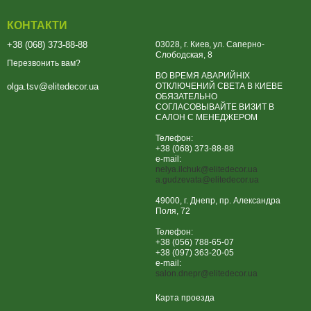
КОНТАКТИ
+38 (068) 373-88-88
03028, г. Киев, ул. Саперно-
Слободская, 8
Перезвонить вам?
ВО ВРЕМЯ АВАРИЙНІХ
ОТКЛЮЧЕНИЙ СВЕТА В КИЕВЕ
olga.tsv@elitedecor.ua
ОБЯЗАТЕЛЬНО
СОГЛАСОВЫВАЙТЕ ВИЗИТ В
САЛОН С МЕНЕДЖЕРОМ
Телефон:
+38 (068) 373-88-88
e-mail:
nelya.ilchuk@elitedecor.ua
a.gudzevata@elitedecor.ua
49000, г. Днепр, пр. Александра
Поля, 72
Телефон:
+38 (056) 788-65-07
+38 (097) 363-20-05
e-mail:
salon.dnepr@elitedecor.ua
Карта проезда