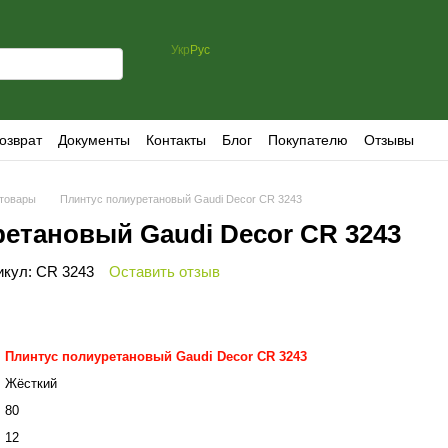
Укр
Рус
озврат
Документы
Контакты
Блог
Покупателю
Отзывы
товары
Плинтус полиуретановый Gaudi Decor CR 3243
етановый Gaudi Decor CR 3243
икул: CR 3243
Оставить отзыв
Плинтус полиуретановый Gaudi Decor CR 3243
Жёсткий
80
12