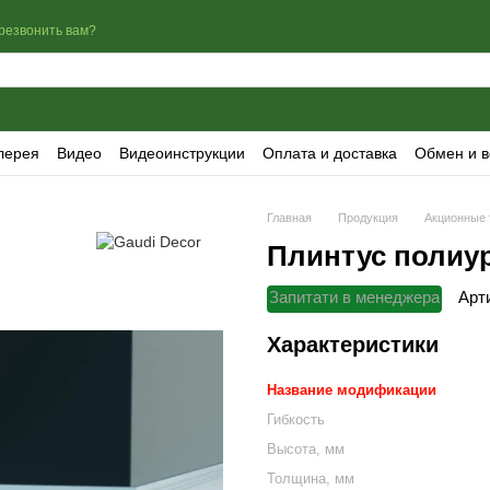
резвонить вам?
лерея
Видео
Видеоинструкции
Оплата и доставка
Обмен и в
Главная
Продукция
Акционные 
Плинтус полиур
Запитати в менеджера
Арт
Характеристики
Название модификации
Гибкость
Высота, мм
Толщина, мм