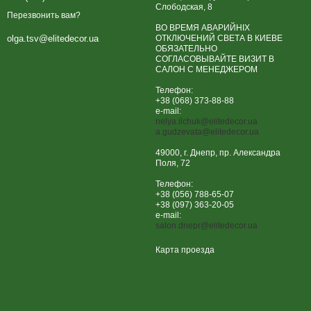
Слободская, 8
Перезвонить вам?
ВО ВРЕМЯ АВАРИЙНІХ
ОТКЛЮЧЕНИЙ СВЕТА В КИЕВЕ
olga.tsv@elitedecor.ua
ОБЯЗАТЕЛЬНО
СОГЛАСОВЫВАЙТЕ ВИЗИТ В
САЛОН С МЕНЕДЖЕРОМ
Телефон:
+38 (068) 373-88-88
e-mail:
nelya.ilchuk@elitedecor.ua
a.gudzevata@elitedecor.ua
49000, г. Днепр, пр. Александра
Поля, 72
Телефон:
+38 (056) 788-65-07
+38 (097) 363-20-05
e-mail:
salon.dnepr@elitedecor.ua
Карта проезда