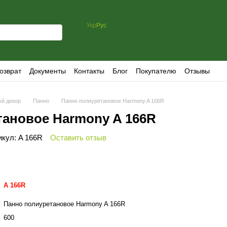
Укр
Рус
озврат
Документы
Контакты
Блог
Покупателю
Отзывы
й декор
Панно
Панно полиуретановое Harmony A 166R
тановое Harmony A 166R
икул: A 166R
Оставить отзыв
A 166R
Панно полиуретановое Harmony A 166R
600