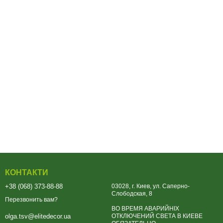
КОНТАКТИ
+38 (068) 373-88-88
03028, г. Киев, ул. Саперно-
Слободская, 8
Перезвонить вам?
ВО ВРЕМЯ АВАРИЙНІХ
ОТКЛЮЧЕНИЙ СВЕТА В КИЕВЕ
olga.tsv@elitedecor.ua