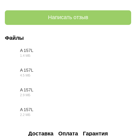
Написать отзыв
Файлы
A 157L
1.4 МБ
3DS
A 157L
4.5 МБ
DWG
A 157L
2.9 МБ
MAX
A 157L
2.2 МБ
OBJ
Доставка
Оплата
Гарантия